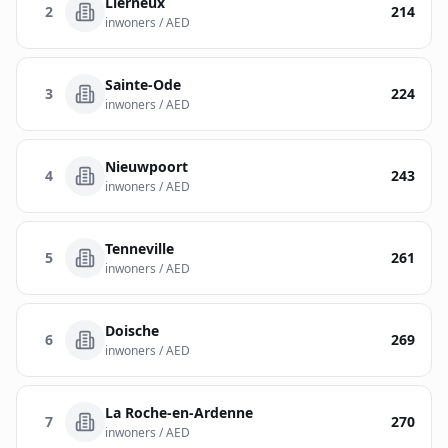
Lierneux
Sign In
2
214
Name
inwoners / AED
Français
Deutsch
Sainte-Ode
3
224
Email
inwoners / AED
English
Nieuwpoort
4
243
Feedback
inwoners / AED
Tenneville
5
261
inwoners / AED
Send Feedback
Doische
6
269
inwoners / AED
La Roche-en-Ardenne
7
270
inwoners / AED