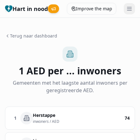
Hart in nood
Improve the map
Leaderboard
Terug naar dashboard
Coverage map
Municipalities
1 AED per ... inwoners
Help
Gemeenten met het laagste aantal inwoners per
geregistreerde AED.
Give feedback
Herstappe
Language
1
74
How was your experience?
inwoners / AED
😞
😕
😊
😍
Nederlands