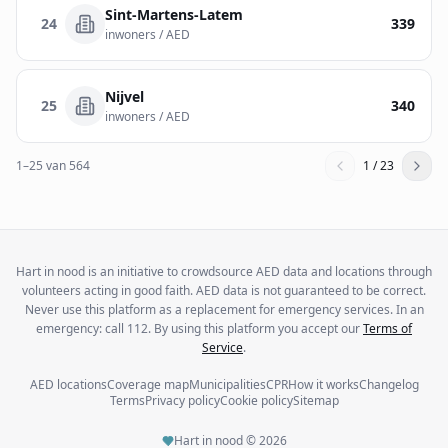
Sint-Martens-Latem
24
339
inwoners / AED
Nijvel
25
340
inwoners / AED
1
–
25
van
564
1
/
23
Hart in nood is an initiative to crowdsource AED data and locations through
volunteers acting in good faith. AED data is not guaranteed to be correct.
Never use this platform as a replacement for emergency services. In an
emergency: call 112. By using this platform you accept our
Terms of
Service
.
AED locations
Coverage map
Municipalities
CPR
How it works
Changelog
Terms
Privacy policy
Cookie policy
Sitemap
Hart in nood ©
2026