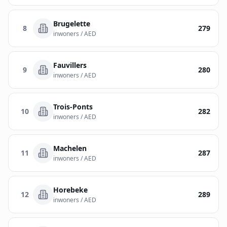
Brugelette
8
279
inwoners / AED
Fauvillers
9
280
inwoners / AED
Trois-Ponts
10
282
inwoners / AED
Machelen
11
287
inwoners / AED
Horebeke
12
289
inwoners / AED