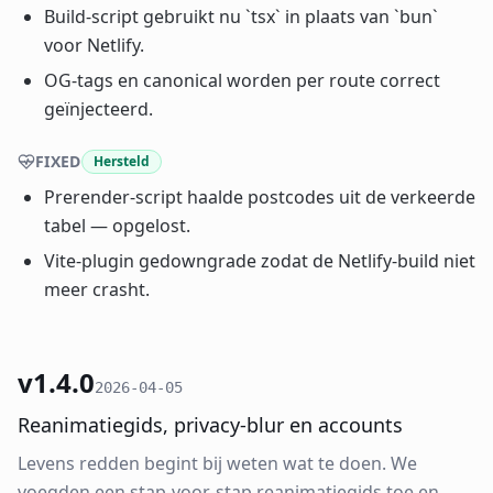
Build-script gebruikt nu `tsx` in plaats van `bun`
voor Netlify.
OG-tags en canonical worden per route correct
geïnjecteerd.
FIXED
Hersteld
Prerender-script haalde postcodes uit de verkeerde
tabel — opgelost.
Vite-plugin gedowngrade zodat de Netlify-build niet
meer crasht.
v1.4.0
2026-04-05
Reanimatiegids, privacy-blur en accounts
Levens redden begint bij weten wat te doen. We
voegden een stap-voor-stap reanimatiegids toe en