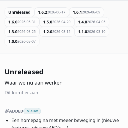
Sign In
Name
Français
Unreleased
1.6.2
1.6.1
2026-06-17
2026-06-09
1.6.0
Deutsch
1.5.0
1.4.0
2026-05-31
2026-04-20
2026-04-05
Email
1.3.0
1.2.0
1.1.0
2026-03-25
2026-03-15
2026-03-10
English
1.0.0
2026-03-07
Feedback
Unreleased
Waar we nu aan werken
Send Feedback
Dit komt er aan.
ADDED
Nieuw
Een homepagina met meeer beweging in (nieuwe
features, nieuwe AED's, ...).