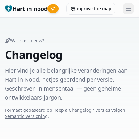
Hart in nood
Improve the map
Leaderboard
Wat is er nieuw?
Coverage map
Changelog
Municipalities
Hier vind je alle belangrijke veranderingen aan
Hart in Nood, netjes geordend per versie.
Help
Geschreven in mensentaal — geen geheime
ontwikkelaars-jargon.
Give feedback
Formaat gebaseerd op
Keep a Changelog
• versies volgen
Semantic Versioning
.
Language
How was your experience?
😞
😕
😊
😍
Nederlands