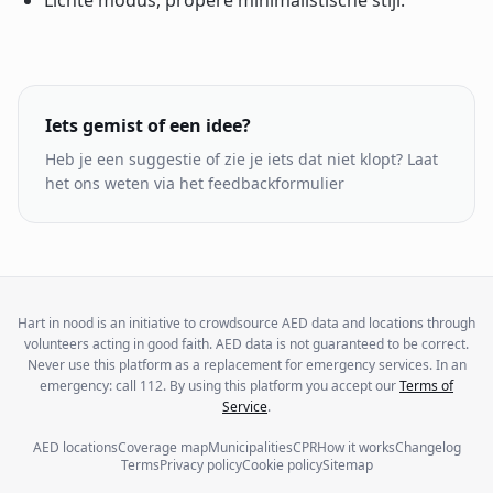
Lichte modus, propere minimalistische stijl.
Iets gemist of een idee?
Heb je een suggestie of zie je iets dat niet klopt? Laat
het ons weten via het feedbackformulier
Hart in nood is an initiative to crowdsource AED data and locations through
volunteers acting in good faith. AED data is not guaranteed to be correct.
Never use this platform as a replacement for emergency services. In an
emergency: call 112. By using this platform you accept our
Terms of
Service
.
AED locations
Coverage map
Municipalities
CPR
How it works
Changelog
Terms
Privacy policy
Cookie policy
Sitemap