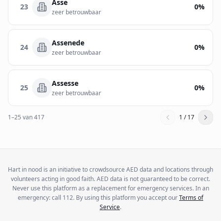
Asse
23
0%
zeer betrouwbaar
Assenede
24
0%
zeer betrouwbaar
Assesse
25
0%
zeer betrouwbaar
1
–
25
van
417
1
/
17
Hart in nood is an initiative to crowdsource AED data and locations through
volunteers acting in good faith. AED data is not guaranteed to be correct.
Never use this platform as a replacement for emergency services. In an
emergency: call 112. By using this platform you accept our
Terms of
Service
.