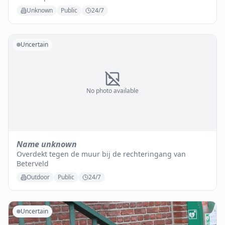
Unknown
Public
24/7
Uncertain
No photo available
Name unknown
Overdekt tegen de muur bij de rechteringang van
Beterveld
Outdoor
Public
24/7
Uncertain