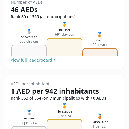
Sign In
Number of AEDs
Name
46 AEDs
Français
Rank 80 of 565 (all municipalities)
Deutsch
🥇
Email
Brussel
🥈
🥉
691 devices
English
Antwerpen
Gent
688 devices
422 devices
Feedback
View full leaderboard
AEDs per inhabitant
Send Feedback
1 AED per 942 inhabitants
Rank 363 of 564 (only municipalities with >0 AEDs)
🥇
Herstappe
🥈
🥉
1 per 74
Lierneux
Sainte-Ode
1 per 214
1 per 224