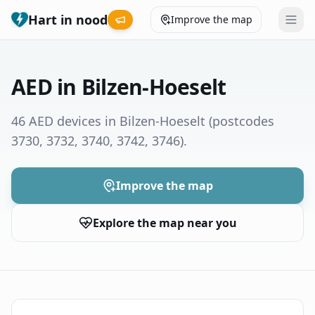
Hart in nood
Improve the map
Leaderboard
AED in Bilzen-Hoeselt
Coverage map
46 AED devices in Bilzen-Hoeselt
(postcodes
3730, 3732, 3740, 3742, 3746)
.
Municipalities
Help
Improve the map
Explore the map near you
Give feedback
Language
How was your experience?
😞
😕
😊
😍
Nederlands